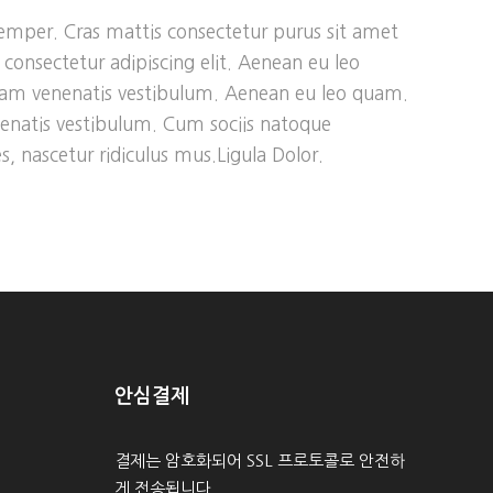
semper. Cras mattis consectetur purus sit amet
onsectetur adipiscing elit. Aenean eu leo
uam venenatis vestibulum. Aenean eu leo quam.
enatis vestibulum. Cum sociis natoque
, nascetur ridiculus mus.Ligula Dolor.
안심결제
결제는 암호화되어 SSL 프로토콜로 안전하
게 전송됩니다.