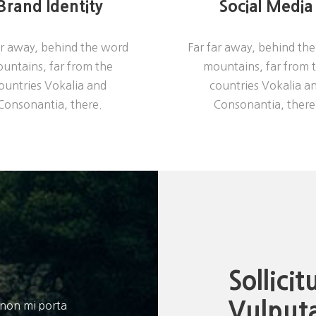
Brand Identity
Social Media
ar away, behind the word
Far far away, behind th
untains, far from the
mountains, far from 
ountries Vokalia and
countries Vokalia a
Consonantia, there.
Consonantia, there
Sollici
Vulput
 non mi porta