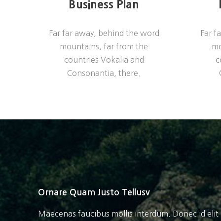
Business Plan
Far far away, behind the word
Far f
mountains, far from the
mo
countries Vokalia and
c
Consonantia, there.
Ornare Quam Justo Tellusv
Maecenas faucibus mollis interdum. Donec id elit