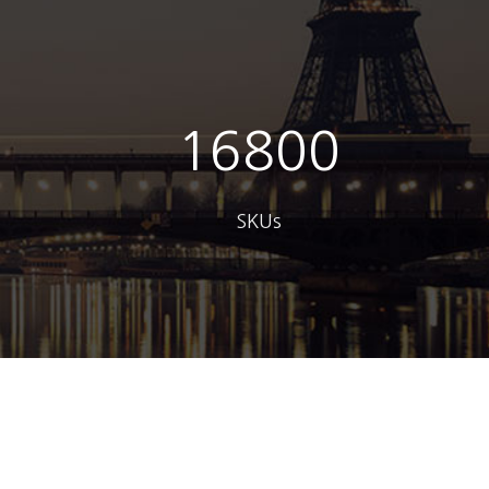
0
17000
SKUs