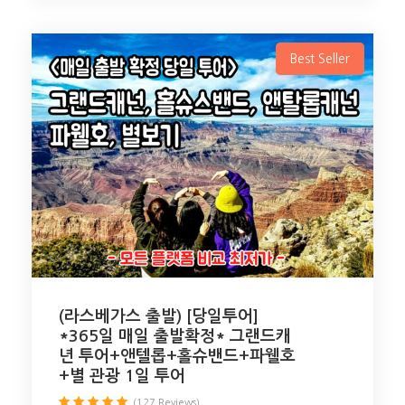
Best Seller
(라스베가스 출발) [당일투어]
*365일 매일 출발확정* 그랜드캐
년 투어+앤텔롭+홀슈밴드+파웰호
+별 관광 1일 투어
(127 Reviews)