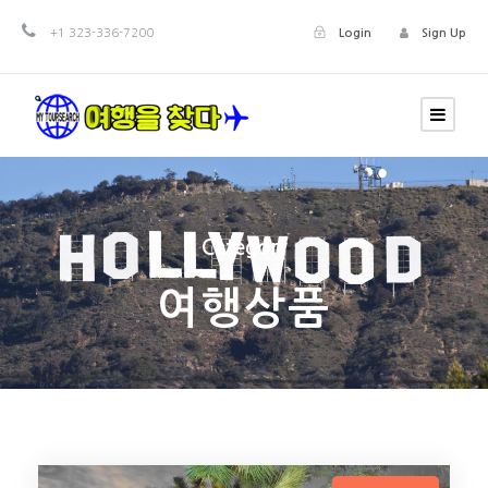
+1 323-336-7200
Login
Sign Up
Category
여행상품