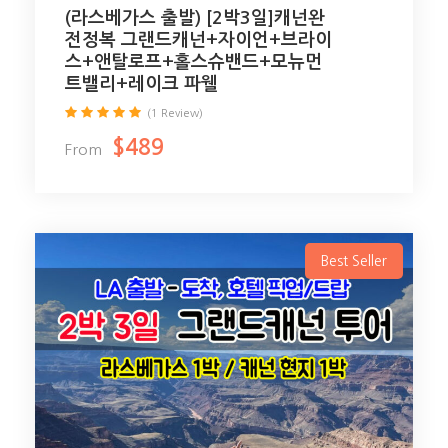
(라스베가스 출발) [2박3일]캐넌완
전정복 그랜드캐넌+자이언+브라이
스+앤탈로프+홀스슈밴드+모뉴먼
트밸리+레이크 파웰
(1 Review)
$489
From
Best Seller