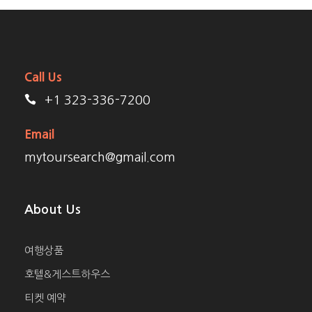
코스1
호텔 픽업40분 소요
01:00
Call Us
~
03:00
+1 323-336-7200
– 라스
베가스
Email
각 호텔
mytoursearch@gmail.com
에서 픽
업 후
출발
About Us
계절에 따라 달라집니다
여행상품
호텔&게스트하우스
코스2
중간 휴식 및 아침식사 30분 소요
티켓 예약