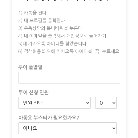
연령 이용 가능)
1) 카톡을 켠다.
2) 내 프로필을 클릭한다.
※ 픽업 시각을 준수해 주십시오. (픽업 시각에 늦으시는 경
3) 우측상단의 톱니바퀴를 누른다.
우 15분이상 기다려드릴 수 없습니다.)
4) 내 이메일을 클릭해서 개인정보로 들어가기
5)내 카카오톡 아이디를 찾았습니다.
※ 일기, 도로 상황, 차량 결함 등의 이유로 여행지 입장이
6) 검색허용을 위해 카카오톡 아이디를 '꾹' 누르세요
불가할 수 있습니다.
투어 출발일
※ 일기, 도로 상황, 차량 결함 등의 이유로, 투어 스케줄 및
투어 시간 (출발 & 도착 시각) 등이 안내된 내용에서 임의로
변동될 수 있습니다. 투어 이후의 여행객 개인 스케줄에 대
해 책임지지 않습니다.
투어 신청 인원
※일기,도로,기상상황으로 엔탤롭캐년이나 홀스슈캐년을
관람하고 그랜드캐년을 관람하지 못할경우 투어비에서 20
아동용 부스터가 필요한가요?
불을 환불하거나 다른 관광지로 대체할수있습니다. 이것은
그랜드캐년을 관람후에 앤탤롭캐년이나 홀스슈를 못갈경우
도 해당됩니다