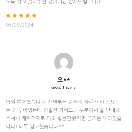
도록 잘 이끌어주신 정피디님 감사드립니다:)
6백만년의 감동 – 홀스슈 밴드
죽기전에 꼭 가봐야 할 곳
– 그랜드 캐년
03/29/2024
오**
Group Traveller
당일 투어했습니다. 새벽부터 밤까지 하루가 다 소요되
는 긴 투어였는데 친절한 가이드님 두분께서 잘 안내해
주셔서 체력적으로 다소 힘들긴했지만 즐거운 투어였습
니다! 너무 감사했습니다^^