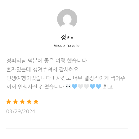
차량이동
정**
공지사항
Group Traveller
정피티님 덕분에 좋은 여행 했습니다
2026년 1월부터 미국의 국립공원 입장료 규정이 변경되어,
혼자였는데 챙겨주셔서 감사해요
외국인의 경우 기존의 입장료와 더불어 별도의 외국인 입장
인생여행이었습니다 ! 사진도 너무 열정적이게 찍어주
료를 내야 합니다
셔서 인생사진 건졌습니다
최고
기존 국립공원 입장료(10불) + 외국인 입장료(한 곳당 100
불 또는 외국인 애뉴얼패스 250불 구입)
03/29/2024
저희의 방법 :
– 1인당 250불 외국인 애뉴얼패스를 구입하지 않고,