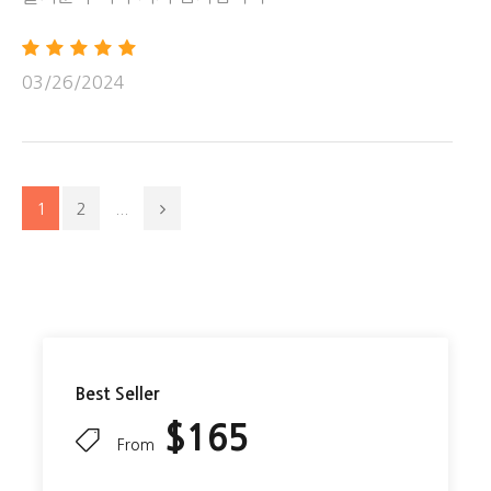
03/26/2024
1
2
...
투어 정보
• 이동 수단: 차량 이동
• 식사: 1회 제공 (조식)
• 가이드: 한인 가이드
• 소요 시간: 17시간
Best Seller
• 출발 시간: 예약 확정 후 만나는 시간 조율
$165
From