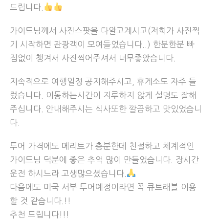
드립니다.
가이드님께서 사진스팟을 다알고계시고(저희가 사진찍
기 시작하면 관광객이 모여들었습니다..) 한분한분 빠
핵심 포인트
짐없이 챙겨서 사진찍어주셔서 너무좋았습니다.
• 1일 투어
• 식사 1회 제공 (조식)
지속적으로 여행일정 공지해주시고, 휴게소도 자주 들
• 호텔 픽업&드롭 포함 (라스베가스 다운타운, 메인 스트
렀습니다. 이동하는시간이 지루하지 않게 설명도 잘해
립 & 스트립 기준 양쪽으로 두 블록)
주십니다. 안내해주시는 식사또한 깔끔하고 맛있었습니
다.
투어 코스
라스베가스
투어 가격에도 메리트가 충분한데 친절하고 체계적인
별과 은하수 관람 – 라스베가스
가이드님 덕분에 좋은 추억 많이 만들었습니다. 장시간
운전 하시느라 고생많으셨습니다.
파웰 호수 + 글랜 캐년 댐
다음에도 미국 서부 투어예정이라면 꼭 큐트래블 이용
할 것 같습니다.!!
앤텔로프(로우) 캐년
추천 드립니다!!!