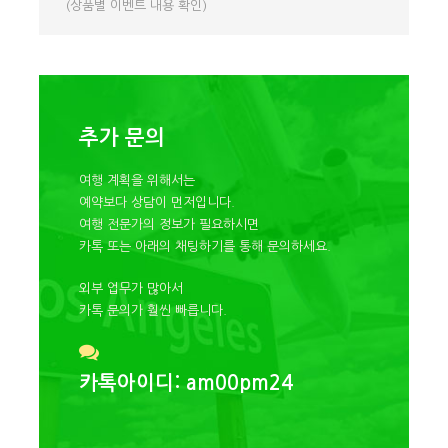
(상품별 이벤트 내용 확인)
포함사항
호텔 픽업 & 드랍(라스베가스 다운타운, 메인 스트
립 & 스트립 기준 양쪽으로 두 블록)
추가 문의
식사 1회 (조식)
여행 계획을 위해서는
한인 가이드
예약보다 상담이 먼저입니다.
여행 전문가의 정보가 필요하시면
차량 유류비 & 차량 보험 & 여행사보험
카톡 또는 아래의 채팅하기를 통해 문의하세요.
유아용 카시트 (미리 문의 요망)
외부 업무가 많아서
카톡 문의가 훨씬 빠릅니다.
불포함 사항
카톡아이디: am00pm24
로워 앤텔로프 캐년 (옵션) 입장료 - $76
가이드 팁(최소 1일 인당 30불)