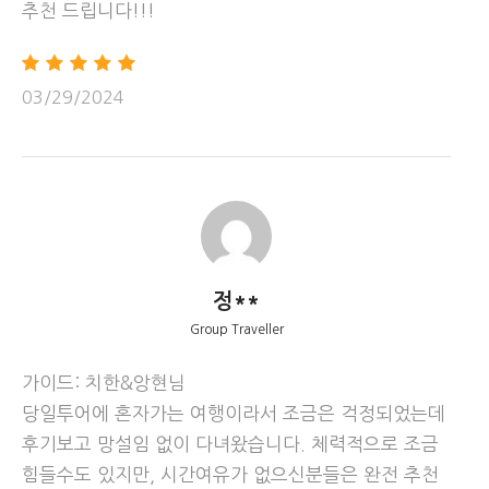
추천 드립니다!!!
03/29/2024
흐르는 물이 사암 지대를 수백만 년 동안 침식하여 만들어낸
빛의 향연, 미서부 최고의 포토존!
(앤텔롭캐년의 이름을 사용하는 몇개의 코스가 있으나 로우
캐년을 최고로 칩니다!!!)
정**
Group Traveller
가이드: 치한&앙현님
당일투어에 혼자가는 여행이라서 조금은 걱정되었는데
후기보고 망설임 없이 다녀왔습니다. 체력적으로 조금
힘들수도 있지만, 시간여유가 없으신분들은 완전 추천