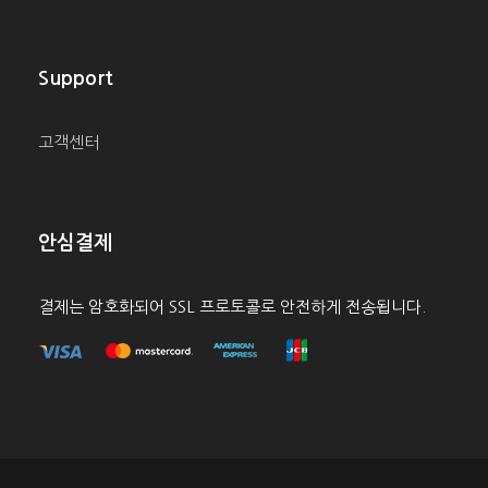
07:00
– 맥도
Support
날드에
서 모닝
커피와
고객센터
에그 맥
머핀으
로 식사
안심결제
(포함)
결제는 암호화되어 SSL 프로토콜로 안전하게 전송됩니다.
파웰 호수 + 글랜 캐년 댐10분 소요
차창 밖
으로 보
는 글렌
캐년의