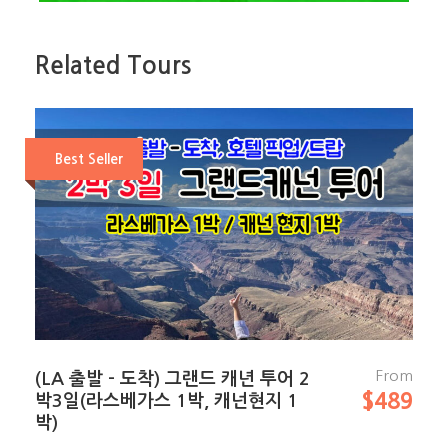
개인별 식비
그랜드 캐년 국립공원 입장료 $10, 홀스슈 밴드 입
Related Tours
장료 $5
개인 여행자 보험
옵션 투어 (그랜드 캐년 헬기 투어 / 미리 문의 요
Best Seller
망)
Photos
From
(LA 출발 – 도착) 그랜드 캐년 투어 2
$489
박3일(라스베가스 1박, 캐넌현지 1
박)