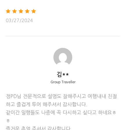
홀스슈 밴드
그랜드 캐년 이스트 림, 사우스 림
03/27/2024
(자세한 사항은 아래 코스 소개를 참고해주세요!)
김**
Group Traveller
상품 설명
정PD님 전문적으로 설명도 잘해주시고 여행내내 친절
하루에 미국 서부 최고의 명소 그랜드 캐년 사우스 림, 앤탤
하고 즐겁게 투어 해주셔서 감사합니다.
로프 캐년, 호스슈 밴드를 둘러보고
같이간 일행들도 나중에 꼭 다시하고 싶다고 하네요ㅎ
블랙 캐년 밤하늘의 쏟아지는 별들과 은하수를 관람하고 베
ㅎ
가스로 돌아오는 실속 있으면서 구성이 뛰어난 상품입니다.
즐거운 추억 주셔서 감사합니다