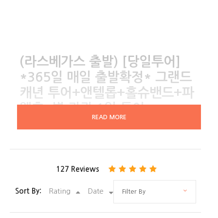
(라스베가스 출발) [당일투어]
*365일 매일 출발확정* 그랜드
캐년 투어+앤텔롭+홀슈밴드+파
웰호+별 관광 1일 투어
READ MORE
(127 Reviews)
16~17 Hours
127 Reviews
그룹투어(최소 출발인원 4명)
Sort By:
Rating
Date
예약후 픽업장소 조율