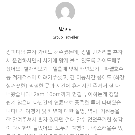
– 손님 4명당 애뉴얼패스 1매를 구입하여 입장하고 있어
서 인당 65~70불 정도 별도 비용 부담으로 투어중에 포함
된 국립공원을 입장할수 있도록 해드리고 있습니다
박**
(당일투어는 상황에 따라 외국인 입장료를 내지 않을 수 도
있지만 항상 그런 것은 아닙니다.
Group Traveller
365일 매일 출발
정피디님 혼자 가이드 해주셨는데, 정말 먼거리를 혼자
서 운전하시면서 시기에 맞게 볼수 있도록 가이드해주
1일 투어 상품은 365일 매일 출발!
셨어요. 별자리보기 – 일출에 맞춰 캐년보기 – 파웰호수
모객 부족 취소 걱정 없이 바로 확정!
등 적재적소에 데려가주셨고, 긴 이동시간 중에도 (화장
실깨끗한) 적절한 곳과 시간에 휴게시간 주셔서 잘 다
완벽한 허가와 보험 구비
녀왔습니다! 2am-10pm까지 먼길 투어하는게 정말
※연방 교통국 허가※
쉽지 않은데 다년간의 연륜으로 풍족한 투어 다녀왔습
*US DOT – MC – *CUA
니다! 각 여행지 및 캐년에 대한 설명, 역사, 기원등을
※500만달러 상업용 보험 및 100만달러 안전보험※
잘 알려주셔서 혼자 왔다면 절대 알수 없었을거란 생각
이 다시한번 들었어요. 모두의 여행이 만족스러울수 있
빛의 향연 – 앤탤로프 캐년